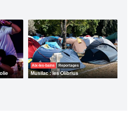
Aix-les-bains
Reportages
olie
Musilac : les Olibrius