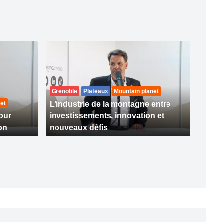
Grenoble
Plateaux
Mountain planet
et
L’industrie de la montagne entre
our
investissements, innovation et
ion
nouveaux défis