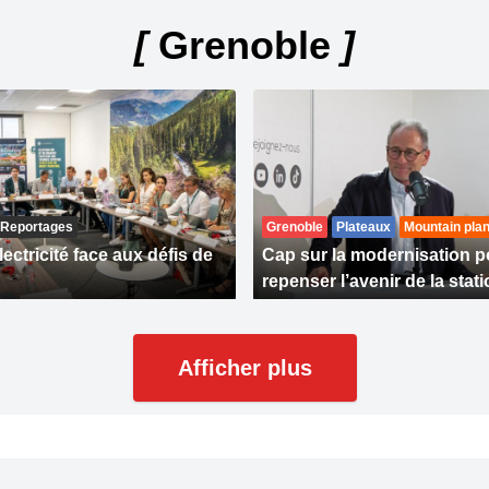
[
Grenoble
]
Reportages
Grenoble
Plateaux
Mountain plan
ectricité face aux défis de
Cap sur la modernisation p
repenser l’avenir de la stat
Afficher plus