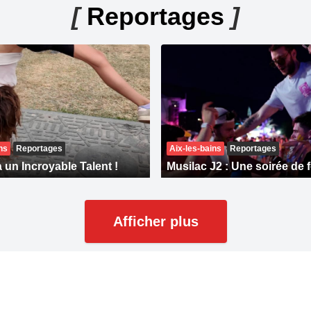
[
Reportages
]
ns
Reportages
Aix-les-bains
Reportages
 un Incroyable Talent !
Musilac J2 : Une soirée de f
Afficher plus