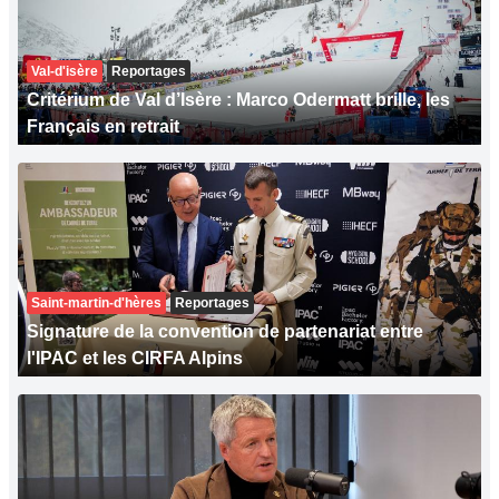
Val-d'isère
Reportages
Critérium de Val d’Isère : Marco Odermatt brille, les
Français en retrait
Saint-martin-d'hères
Reportages
Signature de la convention de partenariat entre
l'IPAC et les CIRFA Alpins