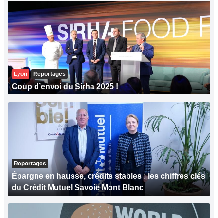
Lyon
Reportages
Coup d’envoi du Sirha 2025 !
Reportages
Épargne en hausse, crédits stables : les chiffres clés
du Crédit Mutuel Savoie Mont Blanc