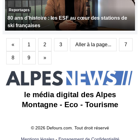
Reportages
80 ans d’histoire : les ESF au cœur des stations de
ski françaises
«
1
2
3
Aller à la page...
7
8
9
»
le média digital des Alpes
Montagne - Eco - Tourisme
© 2026 Defours.com. Tout droit réservé
Mentions légales
-
Engagement de Confidentialité