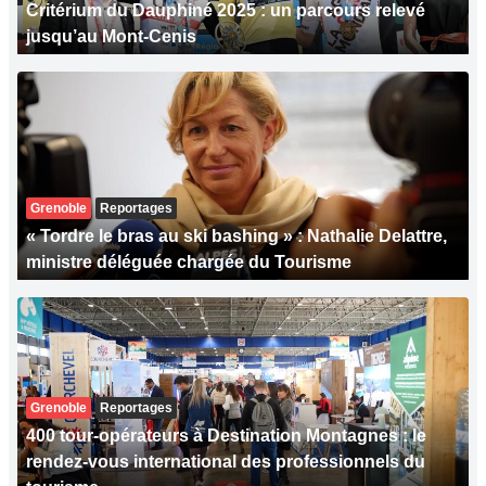
Critérium du Dauphiné 2025 : un parcours relevé
jusqu’au Mont-Cenis
Grenoble
Reportages
« Tordre le bras au ski bashing » : Nathalie Delattre,
ministre déléguée chargée du Tourisme
Grenoble
Reportages
400 tour-opérateurs à Destination Montagnes : le
rendez-vous international des professionnels du