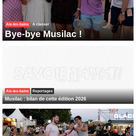
Aix-les-bains
A classer
Bye-bye Musilac !
Aix-les-bains
Reportages
Musilac : bilan de cette édition 2026