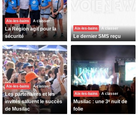
Aix-les-bains
A classer
La Région agit pour la
Aix-les-bains
A classer
sécurité
Le dernier SMS reçu
Aix-les-bains
A classer
Les partenaires et les
Aix-les-bains
A classer
invités saluent le succès
Musilac : une 3ᵉ nuit de
de Musilac
folie