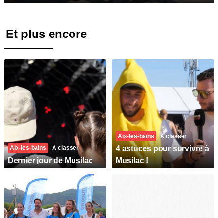
Et plus encore
Aix-les-bains
A classer
Aix-les-bains
A classer
4 astuces pour survivre à
Dernier jour de Musilac
Musilac !