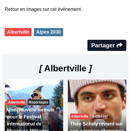
Retour en images sur cet événement.
Albertville
Alpes 2030
Partager
[
Albertville
]
Albertville
Reportages
Une nouvelle formule
pour le Festival
Albertville
A classer
International de
Théo Schely revient sur
Musiques Militaires
son aventure olympique