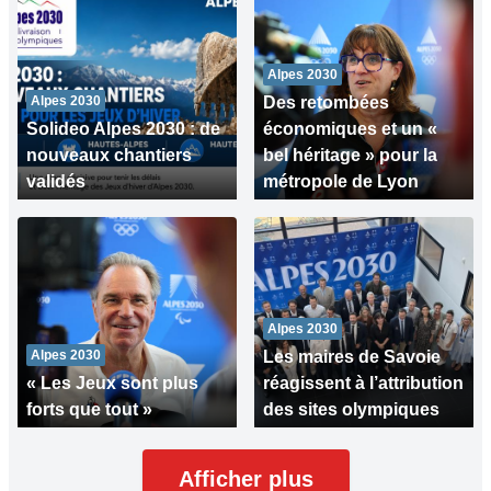
Alpes 2030
Alpes 2030
Des retombées
Solideo Alpes 2030 : de
économiques et un «
nouveaux chantiers
bel héritage » pour la
validés
métropole de Lyon
Alpes 2030
Alpes 2030
Les maires de Savoie
« Les Jeux sont plus
réagissent à l’attribution
forts que tout »
des sites olympiques
Afficher plus