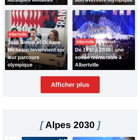
Albertville
A classer
Julia Simon et Océane
Albertville
A classer
Michelon reviennent sur
De 1992 à 2030 : une
leur parcours
soirée mémorable à
olympique
Albertville
Afficher plus
[
Alpes 2030
]