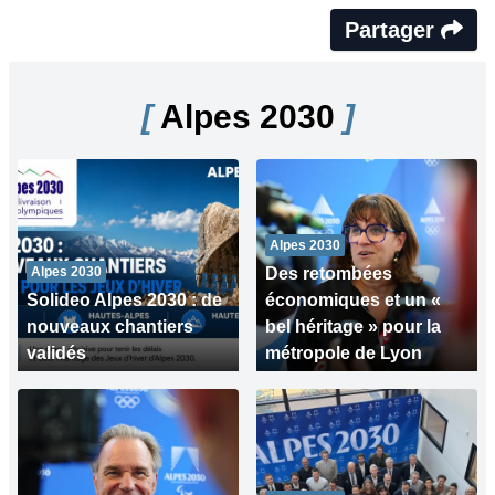
Partager
[
Alpes 2030
]
Alpes 2030
Alpes 2030
Des retombées
Solideo Alpes 2030 : de
économiques et un «
nouveaux chantiers
bel héritage » pour la
validés
métropole de Lyon