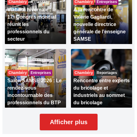
Chambéry
A classer
Chambéry
Entreprises
Viabilité hivernale : le
À la rencontre de
17ᵉ Congrès mondial
Valérie Gagliardi,
réunit les
nouvelle directrice
professionnels du
générale de l’enseigne
secteur
SAMSE
Chambéry
Entreprises
Chambéry
Reportages
Salon SAMSE 2026 : Le
Rencontre entre experts
rendez-vous
du bricolage et
incontournable des
industriels au sommet
professionnels du BTP
du bricolage
Afficher plus