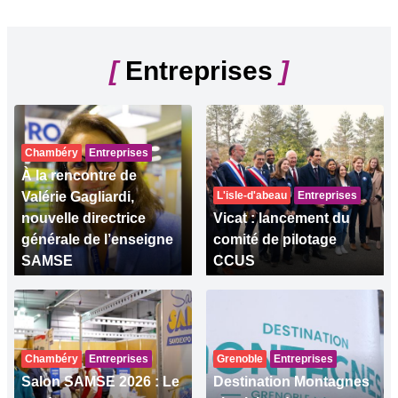
[
Entreprises
]
Chambéry
Entreprises
À la rencontre de
Valérie Gagliardi,
L'isle-d'abeau
Entreprises
nouvelle directrice
Vicat : lancement du
générale de l’enseigne
comité de pilotage
SAMSE
CCUS
Chambéry
Entreprises
Grenoble
Entreprises
Salon SAMSE 2026 : Le
Destination Montagnes