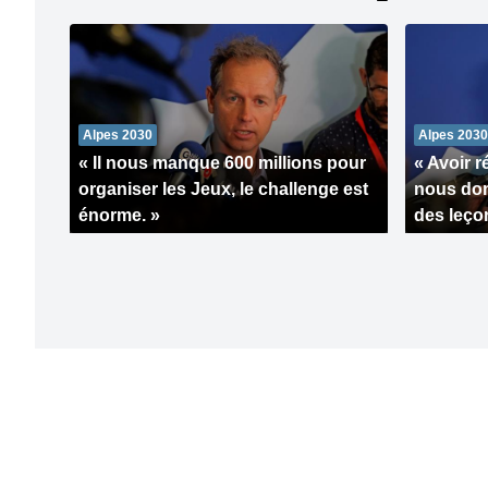
Alpes 2030
Alpes 2030
« Il nous manque 600 millions pour
« Avoir r
organiser les Jeux, le challenge est
nous don
énorme. »
des leço