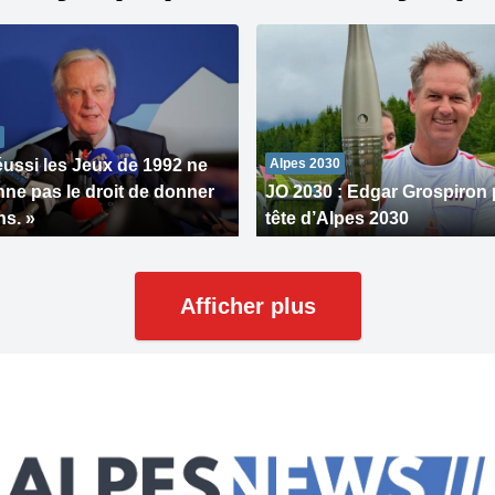
éussi les Jeux de 1992 ne
Alpes 2030
ne pas le droit de donner
JO 2030 : Edgar Grospiron 
ns. »
tête d’Alpes 2030
Afficher plus