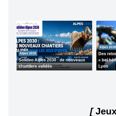
Alpes 2030
Alpes 2030
Des ret
Solideo Alpes 2030 : de nouveaux
« bel hér
chantiers validés
Lyon
[
Jeux