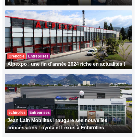
!
Grenoble
Entreprises
Alpexpo : une fin d’année 2024 riche en actualités !
échirolles
Entreprises
Jean Lain Mobilités inaugure ses nouvelles
concessions Toyota et Lexus à Échirolles