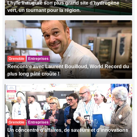
Lhyfe inaugure son plus grand site d’hydrogène
vert, un tournant pour la région.
Grenoble
Entreprises
Rencontre avec Laurent Bouilloud, World Record du
plus long pâté croûte !
Grenoble
Entreprises
Un concentré d'affaires, de saveurs et d'innovations