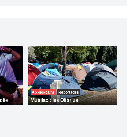
Aix-les-bains
Reportages
olie
Musilac : les Olibrius