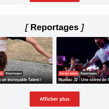
[
Reportages
]
ns
Reportages
Aix-les-bains
Reportages
 un Incroyable Talent !
Musilac J2 : Une soirée de f
Afficher plus