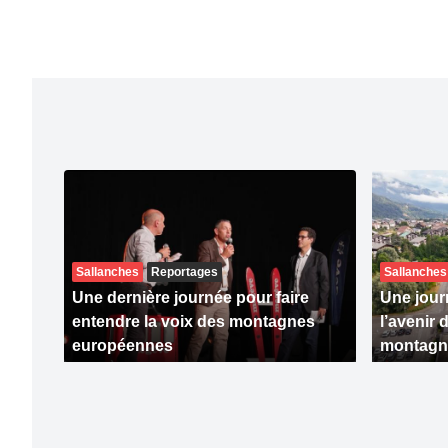
Sallanches
Reportages
Sallanches
Une dernière journée pour faire
Une jour
entendre la voix des montagnes
l’avenir 
européennes
montagn