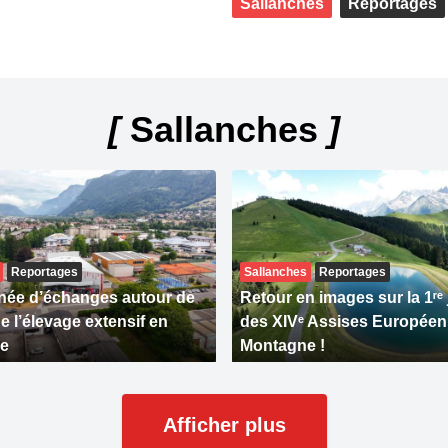
Sallanches
Reportages
[
Sallanches
]
Reportages
Sallanches
Reportages
née d’échanges autour de
Retour en images sur la 1ʳᵉ
de l’élevage extensif en
des XIVᵉ Assises Européen
e
Montagne !
Afficher plus