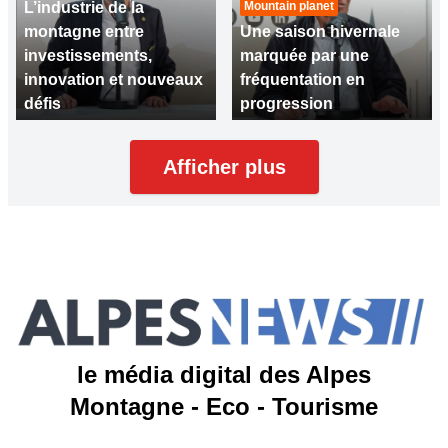
L’industrie de la
Mountain planet
montagne entre
Une saison hivernale
investissements,
marquée par une
innovation et nouveaux
fréquentation en
défis
progression
Afficher plus
le média digital des Alpes
Montagne - Eco - Tourisme