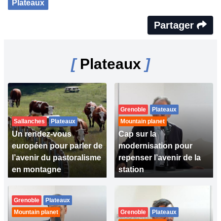
Plateaux
Partager
[
Plateaux
]
Grenoble
Plateaux
Sallanches
Plateaux
Mountain planet
Un rendez-vous
Cap sur la
européen pour parler de
modernisation pour
l’avenir du pastoralisme
repenser l’avenir de la
en montagne
station
Grenoble
Plateaux
Mountain planet
Grenoble
Plateaux