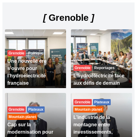
[
Grenoble
]
Grenoble
Politique
Une nouvelle ère
s’ouvre pour
Grenoble
Reportages
l’hydroélectricité
L’hydroélectricité face
française
aux défis de demain
Grenoble
Plateaux
Grenoble
Plateaux
Mountain planet
Mountain planet
L’industrie de la
Cap sur la
montagne entre
modernisation pour
investissements,