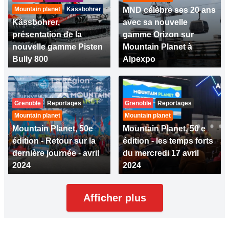
Mountain planet
Kässbohrer
MND célèbre ses 20 ans
Kässbohrer,
avec sa nouvelle
présentation de la
gamme Orizon sur
nouvelle gamme Pisten
Mountain Planet à
Bully 800
Alpexpo
Grenoble
Reportages
Grenoble
Reportages
Mountain planet
Mountain planet
Mountain Planet, 50e
Mountain Planet, 50 e
édition - Retour sur la
édition - les temps forts
dernière journée - avril
du mercredi 17 avril
2024
2024
Afficher plus