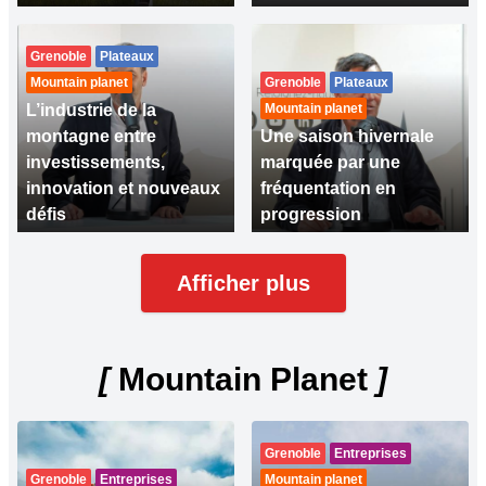
Grenoble
Plateaux
Mountain planet
Grenoble
Plateaux
L’industrie de la
Mountain planet
montagne entre
Une saison hivernale
investissements,
marquée par une
innovation et nouveaux
fréquentation en
défis
progression
Afficher plus
[
Mountain Planet
]
Grenoble
Entreprises
Grenoble
Entreprises
Mountain planet