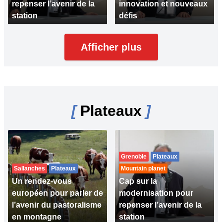
repenser l’avenir de la
innovation et nouveaux
station
défis
Afficher plus
[
Plateaux
]
Grenoble
Plateaux
Sallanches
Plateaux
Mountain planet
Un rendez-vous
Cap sur la
européen pour parler de
modernisation pour
l’avenir du pastoralisme
repenser l’avenir de la
en montagne
station