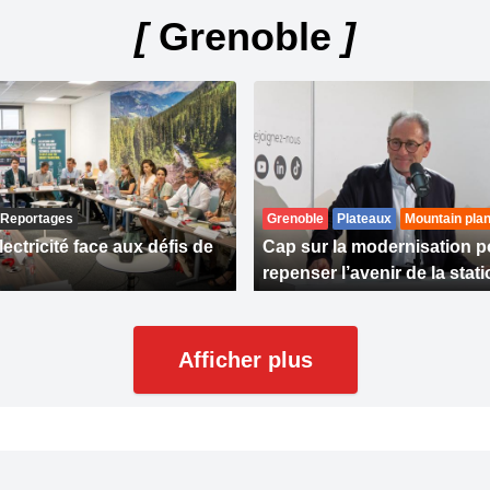
[
Grenoble
]
Reportages
Grenoble
Plateaux
Mountain plan
ectricité face aux défis de
Cap sur la modernisation p
repenser l’avenir de la stat
Afficher plus