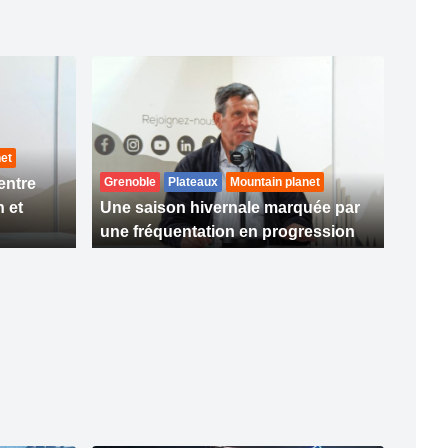
et
entre
Grenoble
Plateaux
Mountain planet
 et
Une saison hivernale marquée par
une fréquentation en progression