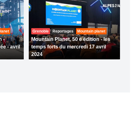
lanet
Grenoble
Reportages
Mountain planet
n -
Mountain Planet, 50 e édition - les
e - avril
temps forts du mercredi 17 avril
2024