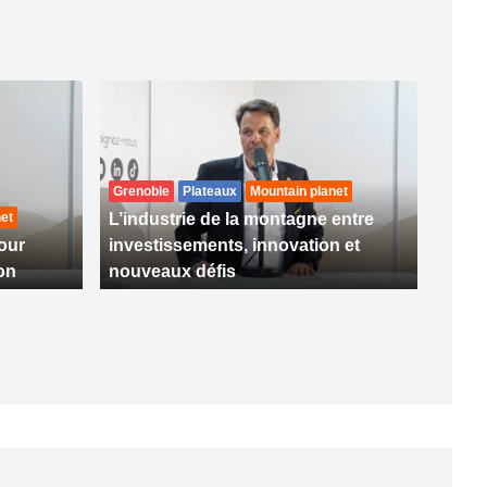
Grenoble
Plateaux
Mountain planet
et
L’industrie de la montagne entre
our
investissements, innovation et
ion
nouveaux défis