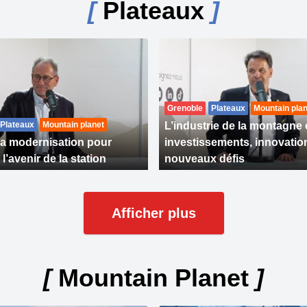
[
Plateaux
]
Grenoble
Plateaux
Mountain plan
Plateaux
Mountain planet
L’industrie de la montagne 
la modernisation pour
investissements, innovation
l’avenir de la station
nouveaux défis
Afficher plus
[
Mountain Planet
]