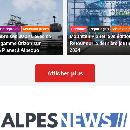
Entreprises
Mountain planet
Grenoble
Reportages
Mountain p
bre ses 20 ans avec sa
Mountain Planet, 50e éditio
 gamme Orizon sur
Retour sur la dernière journé
 Planet à Alpexpo
2024
Afficher plus