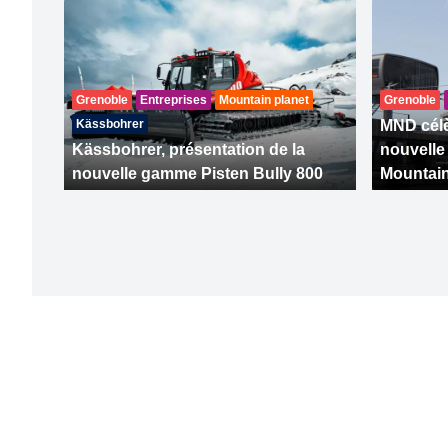
Grenoble
Entreprises
Mountain planet
Grenoble
Kässbohrer
MND célè
Kässbohrer, présentation de la
nouvelle
nouvelle gamme Pisten Bully 800
Mountain