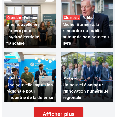
Grenoble
Politique
Chambéry
Politique
Une nouvelle ère
Michel Barnier à la
s’ouvre pour
rencontre du public
l’hydroélectricité
autour de son nouveau
française
livre
Politique
Politique
Une nouvelle impulsion
Un nouvel élan pour
régionale pour
l’innovation numérique
l’industrie de la défense
régionale
Afficher plus