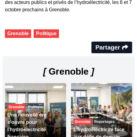
des acteurs publics et privés de l’hydroélectricité, les 6 et 7
octobre prochains à Grenoble.
Grenoble
Politique
Partager
[
Grenoble
]
Grenoble
Politique
Une nouvelle ère
s’ouvre pour
Grenoble
Reportages
l’hydroélectricité
L’hydroélectricité face
française
aux défis de demain