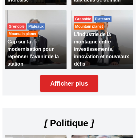
Grenoble
Plateaux
Grenoble
Plateaux
Mountain planet
Mountain planet
L’industrie de la
Cap sur la
montagne entre
modernisation pour
investissements,
repenser l’avenir de la
innovation et nouveaux
station
défis
Afficher plus
[
Politique
]