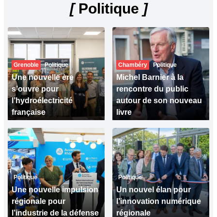
[
Politique
]
Grenoble
Politique
Chambéry
Politique
Une nouvelle ère
Michel Barnier à la
s’ouvre pour
rencontre du public
l’hydroélectricité
autour de son nouveau
française
livre
Politique
Politique
Une nouvelle impulsion
Un nouvel élan pour
régionale pour
l’innovation numérique
l’industrie de la défense
régionale