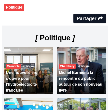
Politique
Partager
[
Politique
]
Grenoble
Politique
Chambéry
Politique
Une nouvelle ère
Michel Barnier à la
s’ouvre pour
rencontre du public
l’hydroélectricité
autour de son nouveau
française
livre