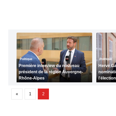
Politique
Politique
Première interview du nouveau
Hervé Ga
président de la région Auvergne-
nominati
Rhône-Alpes
l'électi
«
1
2