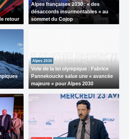
Alpes françaises 2030 : « des
désaccords insurmontables » au
e retour
sommet du Cojop
Alpes 2030
Vote de la loi olympique : Fabrice
mpiques
Pannekoucke salue une « avancée
majeure » pour Alpes 2030
s