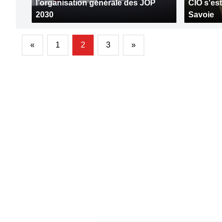
l’organisation générale des JOP
CIO s'es
2030
Savoie
«
1
2
3
»