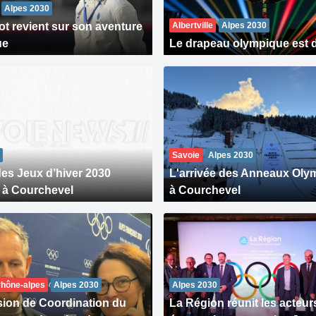
Alpes 2030
ot revient sur son aventure
Albertville
Alpes 2030
ue
Le drapeau olympique est d
Savoie
Alpes 2030
des Jeux d’hiver 2030
L'arrivée des Anneaux Oly
e à Courchevel
à Courchevel
hône-alpes
Alpes 2030
Alpes 2030
ion de Coordination du
La Région réunit les acteur