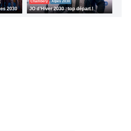
x
Chambéry
Alpes 2030
ues 2030
JO d’Hiver 2030 : top départ !