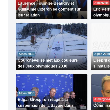
Laurence Fournier-Beaudry et
Albertville
Guillaume Cizeron se confient sur
Éric Perr
leur relation
olympiq
Alpes 2030
Alpes 2030
Courchevel se met aux couleurs
L’esprit 
des Jeux olympiques 2030
s’install
Alpes 2030
Edgar Grospiron réagit à la
Auvergne-r
suspension de la Savoie dans
Commiss