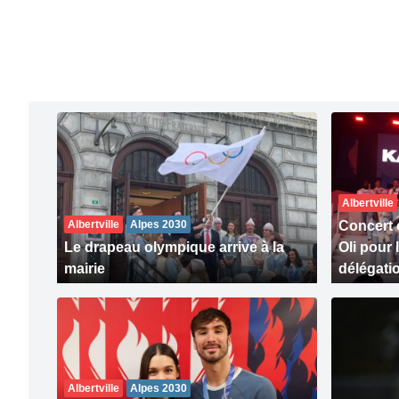
Albertville
Albertville
Alpes 2030
Concert 
Le drapeau olympique arrive à la
Oli pour 
mairie
délégati
Albertville
Alpes 2030