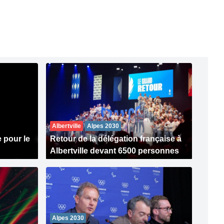
Albertville
Alpes 2030
 pour le
Retour de la délégation française à
Albertville devant 6500 personnes
Alpes 2030