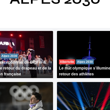
Alpes 2030
exceptionnel de BigFlo &
Albertville
Alpes 2030
le retour du drapeau et de la
Le mât olympique s’illumine
on française
retour des athlètes