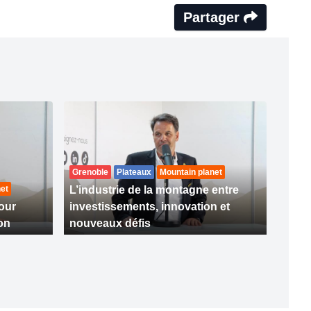
Partager
Grenoble
Plateaux
Mountain planet
et
L’industrie de la montagne entre
our
investissements, innovation et
ion
nouveaux défis