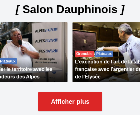
[
Salon Dauphinois
]
Grenoble
Plateaux
Plateaux
L’exception de l’art de la tab
ler le territoire avec les
française avec l’argentier d
deurs des Alpes
de l’Élysée
Afficher plus