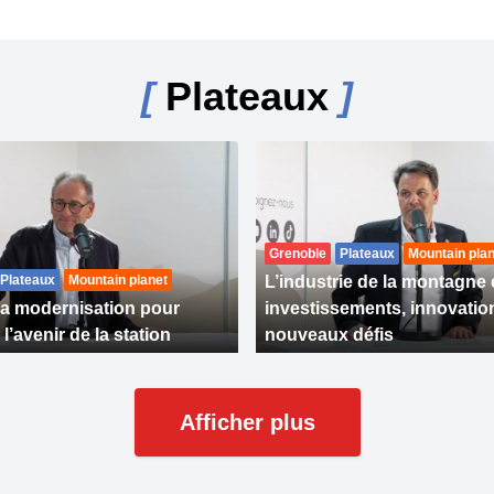
[
Plateaux
]
Grenoble
Plateaux
Mountain plan
Plateaux
Mountain planet
L’industrie de la montagne 
la modernisation pour
investissements, innovation
l’avenir de la station
nouveaux défis
Afficher plus