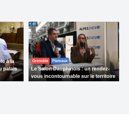
le à la
Grenoble
Plateaux
u palais
Le Salon Dauphinois : un rendez-
vous incontournable sur le territoire