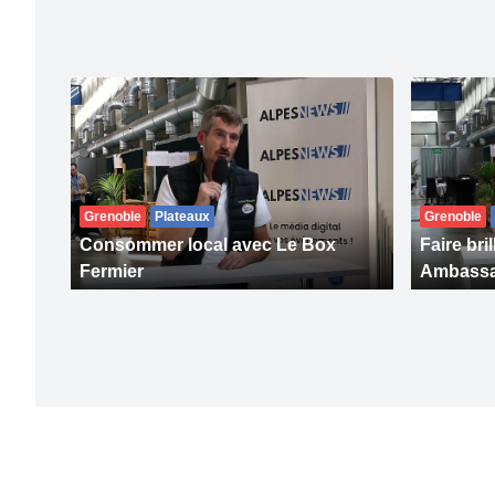
Grenoble
Plateaux
Grenoble
Consommer local avec Le Box
Faire bril
Fermier
Ambassa