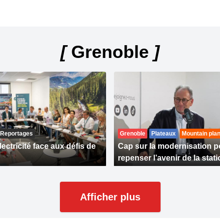
[
Grenoble
]
Reportages
Grenoble
Plateaux
Mountain plan
ectricité face aux défis de
Cap sur la modernisation p
repenser l’avenir de la stat
Afficher plus