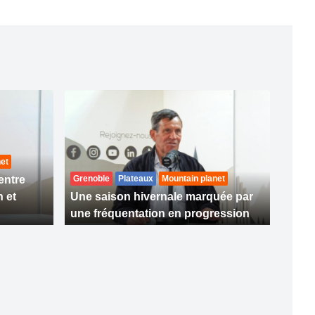
et
entre
Grenoble
Plateaux
Mountain planet
 et
Une saison hivernale marquée par
une fréquentation en progression